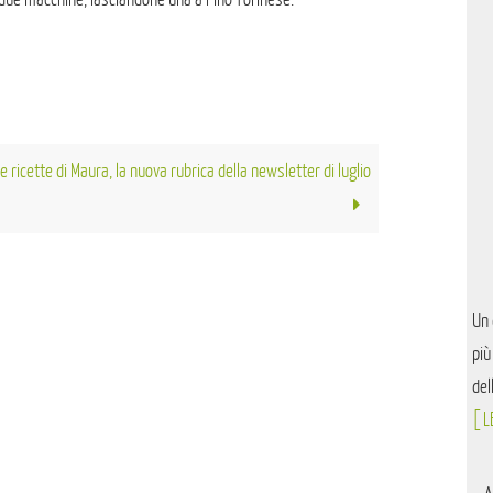
e ricette di Maura, la nuova rubrica della newsletter di luglio
Un 
più
del
[ L