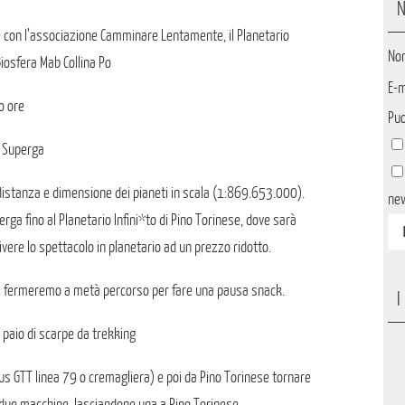
N
 con l’associazione Camminare Lentamente, il Planetario
No
Biosfera Mab Collina Po
E-m
o ore
Puo
i Superga
 distanza e dimensione dei pianeti in scala (1:869.653.000).
ne
a fino al Planetario Infini*to di Pino Torinese, dove sarà
ivere lo spettacolo in planetario ad un prezzo ridotto.
 Ci fermeremo a metà percorso per fare una pausa snack.
I
 paio di scarpe da trekking
bus GTT linea 79 o cremagliera) e poi da Pino Torinese tornare
 due macchine, lasciandone una a Pino Torinese.