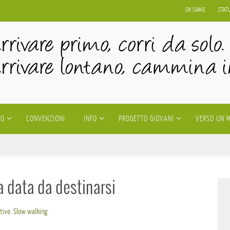
CHI SIAMO
STAT
IO
CONVENZIONI
INFO
PROGETTO GIOVANI
VERSO UN 
 a data da destinarsi
ative
,
Slow walking