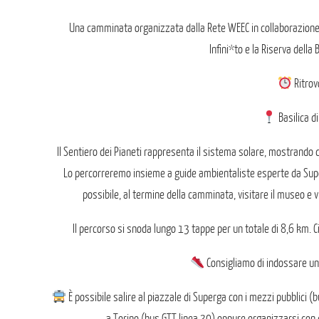
Una camminata organizzata dalla Rete WEEC in collaborazione
Infini*to e la Riserva della 
Ritrov
Basilica d
Il Sentiero dei Pianeti rappresenta il sistema solare, mostrando
Lo percorreremo insieme a guide ambientaliste esperte da Superg
possibile, al termine della camminata, visitare il museo e v
Il percorso si snoda lungo 13 tappe per un totale di 8,6 km.
Consigliamo di indossare un
È possibile salire al piazzale di Superga con i mezzi pubblici (
a Torino (bus GTT linea 30) oppure organizzarsi con