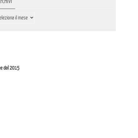
rchivi
hivi
ee dal 2015