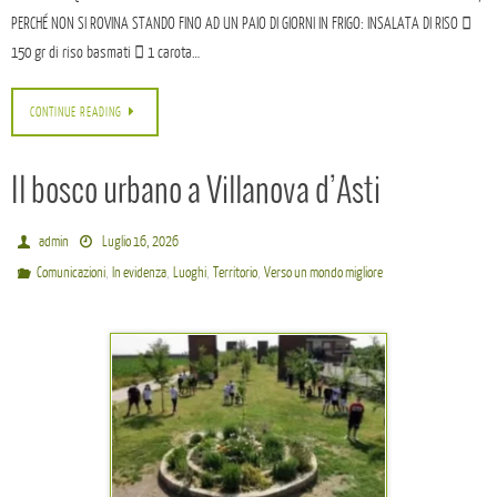
PERCHÉ NON SI ROVINA STANDO FINO AD UN PAIO DI GIORNI IN FRIGO: INSALATA DI RISO 
150 gr di riso basmati  1 carota…
CONTINUE READING
Il bosco urbano a Villanova d’Asti
admin
Luglio 16, 2026
,
,
,
,
Comunicazioni
In evidenza
Luoghi
Territorio
Verso un mondo migliore