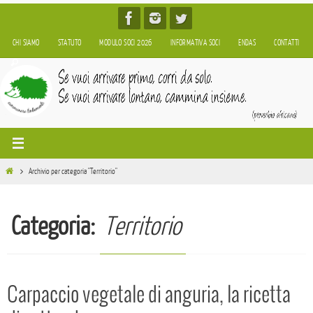
Salta
al
CHI SIAMO
STATUTO
MODULO SOCI 2026
INFORMATIVA SOCI
ENDAS
CONTATTI
contenuto
Home
Archivio per categoria "Territorio"
Categoria:
Territorio
Carpaccio vegetale di anguria, la ricetta