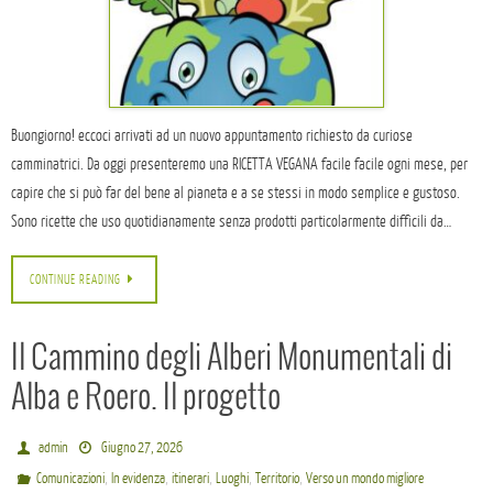
Buongiorno! eccoci arrivati ad un nuovo appuntamento richiesto da curiose
camminatrici. Da oggi presenteremo una RICETTA VEGANA facile facile ogni mese, per
capire che si può far del bene al pianeta e a se stessi in modo semplice e gustoso.
Sono ricette che uso quotidianamente senza prodotti particolarmente difficili da…
CONTINUE READING
Il Cammino degli Alberi Monumentali di
Alba e Roero. Il progetto
admin
Giugno 27, 2026
,
,
,
,
,
Comunicazioni
In evidenza
itinerari
Luoghi
Territorio
Verso un mondo migliore