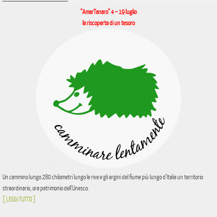
“AmarTanaro” 4 – 19 luglio
la riscoperta di un tesoro
Un cammino lungo 280 chilometri lungo le rive e gli argini del fiume più lungo d’Italia un territorio
straordinario, ora patrimonio dell’Unesco.
[ LEGGI TUTTO ]