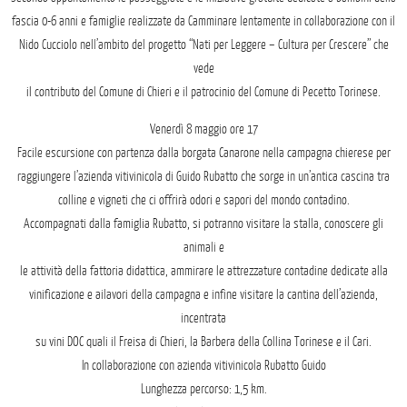
fascia 0-6 anni e famiglie realizzate da Camminare lentamente in collaborazione con il
Nido Cucciolo nell’ambito del progetto “Nati per Leggere – Cultura per Crescere” che
vede
il contributo del Comune di Chieri e il patrocinio del Comune di Pecetto Torinese.
Venerdì 8 maggio ore 17
Facile escursione con partenza dalla borgata Canarone nella campagna chierese per
raggiungere l’azienda vitivinicola di Guido Rubatto che sorge in un’antica cascina tra
colline e vigneti che ci offrirà odori e sapori del mondo contadino.
Accompagnati dalla famiglia Rubatto, si potranno visitare la stalla, conoscere gli
animali e
le attività della fattoria didattica, ammirare le attrezzature contadine dedicate alla
vinificazione e ailavori della campagna e infine visitare la cantina dell’azienda,
incentrata
su vini DOC quali il Freisa di Chieri, la Barbera della Collina Torinese e il Cari.
In collaborazione con azienda vitivinicola Rubatto Guido
Lunghezza percorso: 1,5 km.