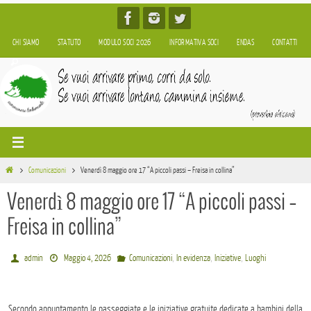
Salta
al
CHI SIAMO
STATUTO
MODULO SOCI 2026
INFORMATIVA SOCI
ENDAS
CONTATTI
contenuto
Home
Comunicazioni
Venerdì 8 maggio ore 17 “A piccoli passi – Freisa in collina”
Venerdì 8 maggio ore 17 “A piccoli passi –
Freisa in collina”
,
,
,
admin
Maggio 4, 2026
Comunicazioni
In evidenza
Iniziative
Luoghi
Secondo appuntamento le passeggiate e le iniziative gratuite dedicate a bambini della