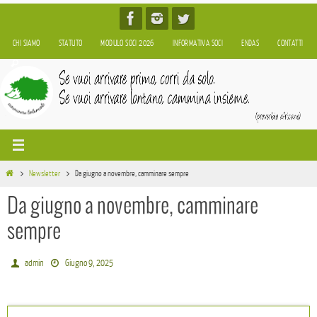
Salta
al
CHI SIAMO
STATUTO
MODULO SOCI 2026
INFORMATIVA SOCI
ENDAS
CONTATTI
contenuto
Home
Newsletter
Da giugno a novembre, camminare sempre
Da giugno a novembre, camminare
sempre
admin
Giugno 9, 2025