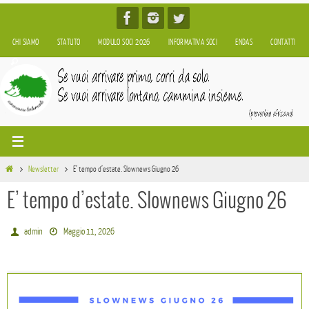
Salta
al
CHI SIAMO
STATUTO
MODULO SOCI 2026
INFORMATIVA SOCI
ENDAS
CONTATTI
contenuto
Home
Newsletter
E’ tempo d’estate. Slownews Giugno 26
E’ tempo d’estate. Slownews Giugno 26
admin
Maggio 11, 2026