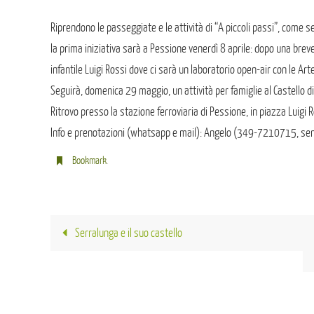
Riprendono le passeggiate e le attività di “A piccoli passi”, come s
la prima iniziativa sarà a Pessione venerdì 8 aprile: dopo una bre
infantile Luigi Rossi dove ci sarà un laboratorio open-air con le Art
Seguirà, domenica 29 maggio, un attività per famiglie al Castello di 
Ritrovo presso la stazione ferroviaria di Pessione, in piazza Luigi R
Info e prenotazioni (whatsapp e mail): Angelo (349-7210715, senti
Bookmark
.
Serralunga e il suo castello