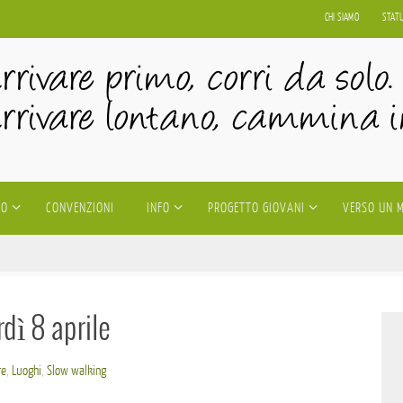
CHI SIAMO
STAT
IO
CONVENZIONI
INFO
PROGETTO GIOVANI
VERSO UN 
dì 8 aprile
re
,
Luoghi
,
Slow walking