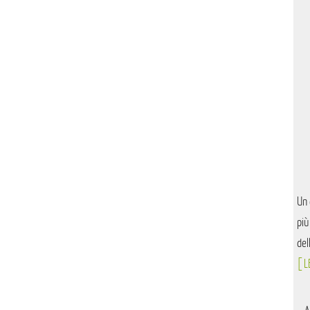
Un 
più
del
[ L