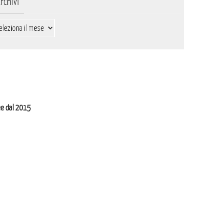
rchivi
hivi
ee dal 2015