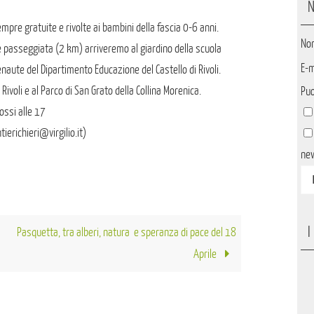
N
empre gratuite e rivolte ai bambini della fascia 0-6 anni.
No
ve passeggiata (2 km) arriveremo al giardino della scuola
E-m
enaute del Dipartimento Educazione del Castello di Rivoli.
Rivoli e al Parco di San Grato della Collina Morenica.
Puo
ossi alle 17
erichieri@virgilio.it)
ne
I
Pasquetta, tra alberi, natura e speranza di pace del 18
Aprile