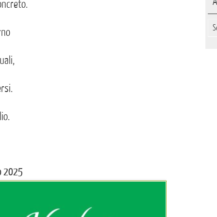
A
oncreto.
Arc
rno
uali,
rsi.
io.
o 2025