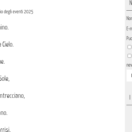
N
rio degli eventi 2025
No
ino.
E-m
Puo
 Cielo.
e.
ne
Sole,
intrecciano,
I
ano.
rrisi.