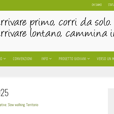
CHI SIAMO
STAT
IO
CONVENZIONI
INFO
PROGETTO GIOVANI
VERSO UN 
025
iative
,
Slow walking
,
Territorio