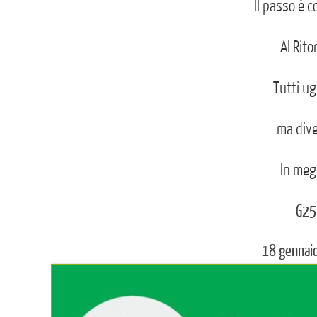
Il passo è c
Al Rito
Tutti ug
ma dive
In megl
G25
18 gennai