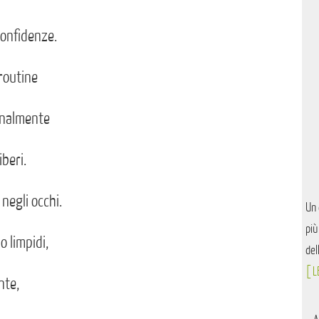
confidenze.
 routine
inalmente
iberi.
negli occhi.
Un 
più
o limpidi,
del
[ L
nte,