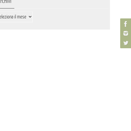
rchivi
hivi