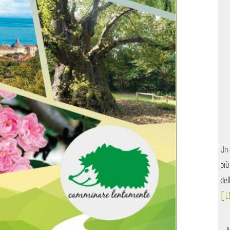
Un 
più
del
[ L