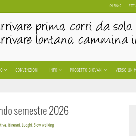
CHI SIAMO
STAT
IO
CONVENZIONI
INFO
PROGETTO GIOVANI
VERSO UN 
econdo semestre 2026
ative
,
itinerari
,
Luoghi
,
Slow walking