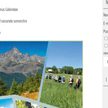
N
emus Calendae
No
del secondo semestre
E-m
Puo
o
ne
I