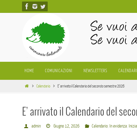
Salta
al
contenuto
Salta
HOME
COMUNICAZIONI
NEWSLETTERS
CALENDAR
al
contenuto
Home
Calendario
E’ arrivato il Calendario del secondo semestre 2026
E’ arrivato il Calendario del s
admin
Giugno 12, 2026
Calendario
,
In evidenza
,
Inizi