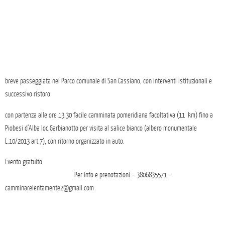
breve passeggiata nel Parco comunale di San Cassiano, con interventi istituzionali e
successivo ristoro
con partenza alle ore
13.30
facile camminata pomeridiana facoltativa (11 km) fino a
Piobesi d’Alba loc.Garbianotto per visita al salice bianco
(albero monumentale
L.10/2013 art.7),
con ritorno organizzato in auto.
Evento gratuito
Per info e prenotazioni – 3806835571 –
camminarelentamente2@gmail.com