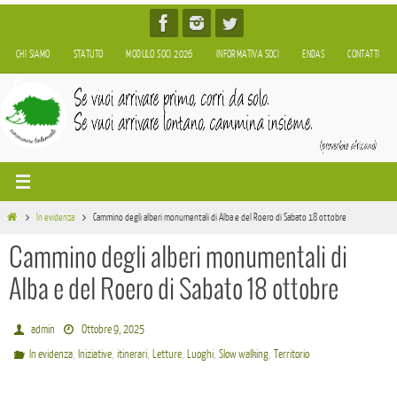
Salta
al
CHI SIAMO
STATUTO
MODULO SOCI 2026
INFORMATIVA SOCI
ENDAS
CONTATTI
contenuto
Home
In evidenza
Cammino degli alberi monumentali di Alba e del Roero di Sabato 18 ottobre
Cammino degli alberi monumentali di
Alba e del Roero di Sabato 18 ottobre
admin
Ottobre 9, 2025
,
,
,
,
,
,
In evidenza
Iniziative
itinerari
Letture
Luoghi
Slow walking
Territorio