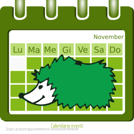
Calendario eventi
Scopri i prossimi appuntamenti di camminarelntamente!