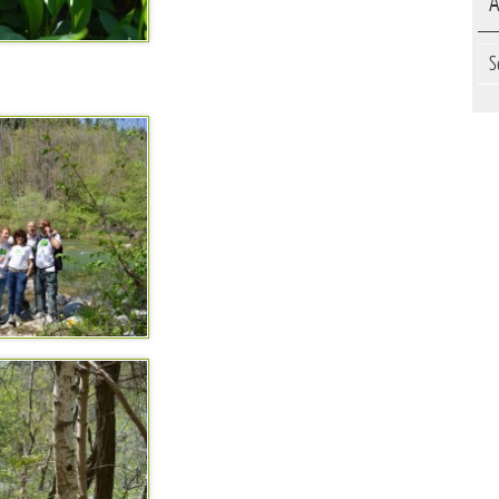
A
Arc