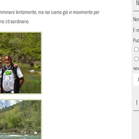
N
amminare lentamente, ma noi siamo già in movimento per
No
io straordinario.
E-m
Puo
ne
I