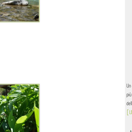
Un 
più
del
[ L