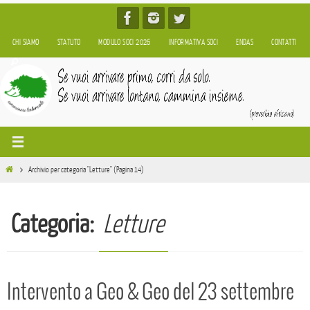
Salta
al
CHI SIAMO
STATUTO
MODULO SOCI 2026
INFORMATIVA SOCI
ENDAS
CONTATTI
contenuto
Home
Archivio per categoria "Letture"
(Pagina 14)
Categoria:
Letture
Intervento a Geo & Geo del 23 settembre