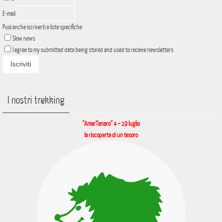
E-mail
Puoi anche iscriverti a liste specifiche:
Slow news
I agree to my submitted data being stored and used to receive newsletters
I nostri trekking
“AmarTanaro” 4 – 19 luglio
la riscoperta di un tesoro